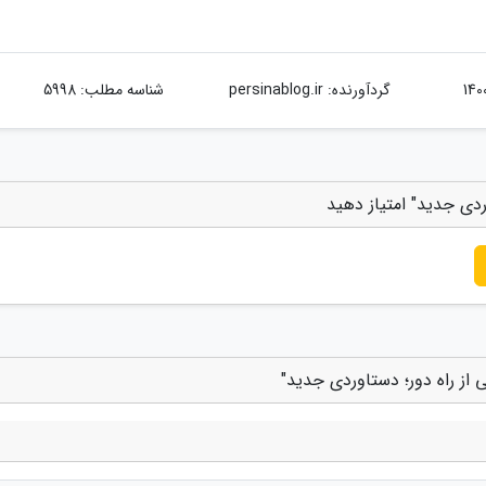
گردآورنده:
persinablog.ir
شناسه مطلب: 5998
ردی جدید" امتیاز دهید
از راه دور؛ دستاوردی جدید"