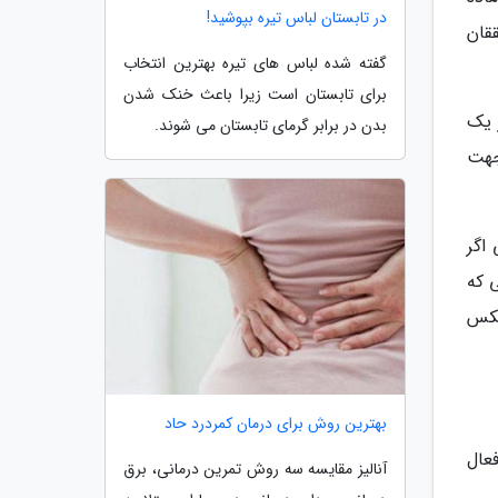
در تابستان لباس تیره بپوشید!
قان
گفته شده لباس های تیره بهترین انتخاب
برای تابستان است زیرا باعث خنک شدن
 در یک
بدن در برابر گرمای تابستان می شوند.
ازه افزایش یا کاهش می دهد. در ماده با نفوذپذیری مغناطیسی منفی 1، جهت
اگر
کی که
عکس
بهترین روش برای درمان کمردرد حاد
عال
آنالیز مقایسه سه روش تمرین درمانی، برق