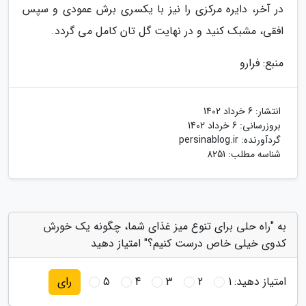
در آخر، دایره مرکزی را نیز با یکسری برش عمودی و سپس
افقی، مشبک کنید و در نهایت گل تان کامل می گردد.
منبع: فرارو
انتشار:
6 خرداد 1402
بروزرسانی:
6 خرداد 1402
گردآورنده:
persinablog.ir
شناسه مطلب: 8251
به "راه حلی برای تنوع میز غذای شما، چگونه یک خورش
کدوی خیلی خاص درست کنیم؟" امتیاز دهید
امتیاز دهید:
1
2
3
4
5
رای