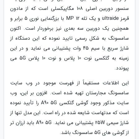
سنسور دوربین اصلی 108 مگاپیکسلی است که از مادون
قرمز ultraide و یک تله 12 MP با بزرگنمایی نوری 5 برابر و
همچنین یک دوربین سه بعدی نیز برخوردار است. اکنون
سامسونگ به شکل رسمی تایید نموده که این دستگاه از
شارژ سریع با سیم 45 وات پشتیبانی می نماید و در این
زمینه به گلکسی نوت 10 پلاس و نوت 10 پلاس 5G می
پیوندد.
این اطلاعات مستقیماً از فهرست موجود در وب سایت
سامسونگ مجارستان تهیه شده است. افزون بر این، وب
سایت مذکور وجود گوشی گلکسی A90 5G را تأیید نموده
است که مدتهاست شایعه شده در راه است. این مدل تنها از
شارژ سیمی 25W پشتیبانی می نماید. A90 5G باید ارزان تر
از گوشی های 5G سامسونگ باشد.