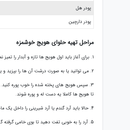
پودر هل
پودر دارچین
مراحل تهیه حلوای هویج خوشمزه
1. برای آغاز باید اول هویج ها تازه و آبدار را تمیز نموده و آن ها را بپزید. (آب پز یا بخار پز کنید)
2. می توانید یا به صورت درشت آن ها را بپزید و یا اول آن ها را ریز نموده و سپس بپزید.
3. سپس هویج های پخته شده را خوب پوره کنید. می
تا هویج ها کاملا یه دست له و پوره شوند.
4. حالا باید آرد گندم یا آرد شیرینی را داخل یک ماهیتابه ریخته و روی حرارت متوسط قرار دهید.
5. آرد را به خوبی تفت دهید تا بوی خامی گرفته گردد. (این کار حدود 10 دقیقه طول می کشد.)