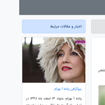
اخبار و مقالات مرتبط
تشر
بیوگرافی پانته آ بهرام
پانته آ بهرام؛ متولد 13 اسفند ماه 1348 در
تهران، بازیگر معروف تئاتر، سینما و مجموعه