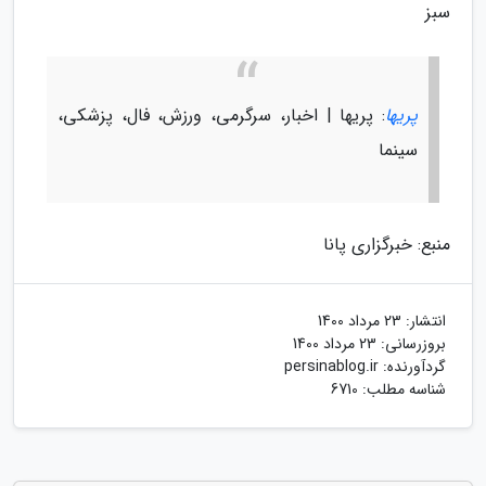
سبز
پریها
: پریها | اخبار، سرگرمی، ورزش، فال، پزشکی،
سینما
منبع: خبرگزاری پانا
انتشار:
23 مرداد 1400
بروزرسانی:
23 مرداد 1400
گردآورنده:
persinablog.ir
شناسه مطلب: 6710