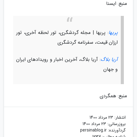
منبع: ایسنا
پریها
: پریها | مجله گردشگری، تور لحظه آخری، تور
ارزان قیمت، سفرنامه گردشگری
آریا بلاگ
: آریا بلاگ، آخرین اخبار و رویدادهای ایران
و جهان
منبع: همگردی
انتشار:
23 مرداد 1400
بروزرسانی:
23 مرداد 1400
گردآورنده:
persinablog.ir
شناسه مطلب: 1237