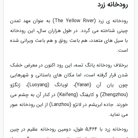
رودخانه زرد
رودخانه ی زرد (The Yellow River) به عنوان مهد تمدن
چینی شناخته می گردد. در طول هزاران سال، این رودخانه
با سیل های متعدد، هم باعث رونق و هم باعث ویرانی شده
است.
برخلاف رودخانه یانگ تسه، این رود اکنون در معرض خشک
شدن قرار گرفته است، اما مکان های باستانی و شهرهایی
چون یان آن (Yanan)، لویانگ (Luoyang)، ژنگژو
(Zhengzhou) و کایفِنگ (Kaifeng) در کنار آن به چشم می
خورند. جاده ابریشم در لانژو (Lanzhou) از این رودخانه عبور
می نماید.
رودخانه زرد با 5,464 طول، دومین رودخانه عظیم در چین