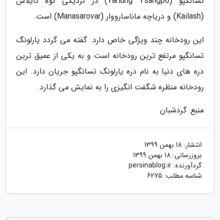
تسانگپو (Yarlung Tsangpo) در نزدیکی کوه کایلاش
(Kailash) و دریاچه ماناسارووار (Manasarovar) است.
این رودخانه چند ویژگی خاص دارد. گفته می گردد یارلونگ
تسانگپو مرتفع ترین رودخانه است و به یکی از عمیق ترین
دره های دنیا به نام دره یارلونگ تسانگپو جریان دارد. این
رودخانه منظره شگفت انگیزی را به نمایش می گذارد.
منبع: گردشبان
انتشار:
18 بهمن 1399
بروزرسانی:
18 بهمن 1399
گردآورنده:
persinablog.ir
شناسه مطلب: 6275