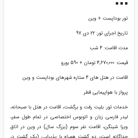
■ ■ ■
تور بوداپست + وین
تاریخ اجرای تور: 22 دی 97
مدت اقامت: 4 شب
قیمت: 4,670,000 تومان + 590 یورو
اقامت در هتل های 4 ستاره شهرهای بوداپست و وین
پرواز با هواپیمایی قطر
خدمات تور: بلیت رفت و برگشت، اقامت در هتل با صبحانه،
لیدر فارسی زبان و اتوبوس اختصاصی در تمام طول سفر،
ویزا شینگن، اقامت نفر سوم (بزرگ سال) در وین در اتاق
جداگانه است، دو گشت همراه با پذیرایی (یک گشت در