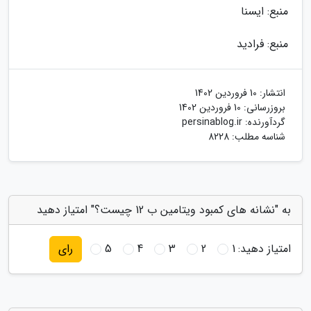
منبع: ایسنا
منبع: فرادید
انتشار:
10 فروردین 1402
بروزرسانی:
10 فروردین 1402
گردآورنده:
persinablog.ir
شناسه مطلب: 8228
به "نشانه های کمبود ویتامین ب 12 چیست؟" امتیاز دهید
امتیاز دهید:
1
2
3
4
5
رای