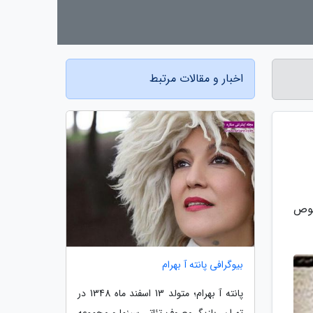
اخبار و مقالات مرتبط
در خصوص
بیوگرافی پانته آ بهرام
پانته آ بهرام؛ متولد 13 اسفند ماه 1348 در
تهران، بازیگر معروف تئاتر، سینما و مجموعه