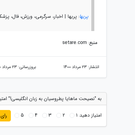
پریها
: پریها | اخبار، سرگرمی، ورزش، فال، پزش
منبع: setare.com
انتشار:
23 مرداد 1400
بروزرسانی:
23 مرداد 1400
به "نصیحت ماهایا پطروسیان به زبان انگلیسی!" امتی
امتیاز دهید:
1
2
3
4
5
رای