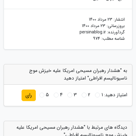
انتشار:
23 مرداد 1400
بروزرسانی:
23 مرداد 1400
گردآورنده:
persinablog.ir
شناسه مطلب: 974
به "هشدار رهبران مسیحی امریکا علیه خیزش موج
ناسیونالیسم افراطی" امتیاز دهید
امتیاز دهید:
1
2
3
4
5
رای
دیدگاه های مرتبط با "هشدار رهبران مسیحی امریکا علیه
خیزش موج ناسیونالیسم افراطی"