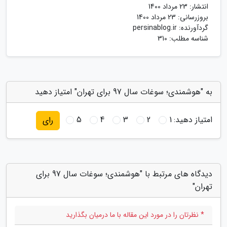
انتشار:
23 مرداد 1400
بروزرسانی:
23 مرداد 1400
گردآورنده:
persinablog.ir
شناسه مطلب: 310
به "هوشمندی؛ سوغات سال 97 برای تهران" امتیاز دهید
امتیاز دهید:
1
2
3
4
5
رای
دیدگاه های مرتبط با "هوشمندی؛ سوغات سال 97 برای
تهران"
* نظرتان را در مورد این مقاله با ما درمیان بگذارید