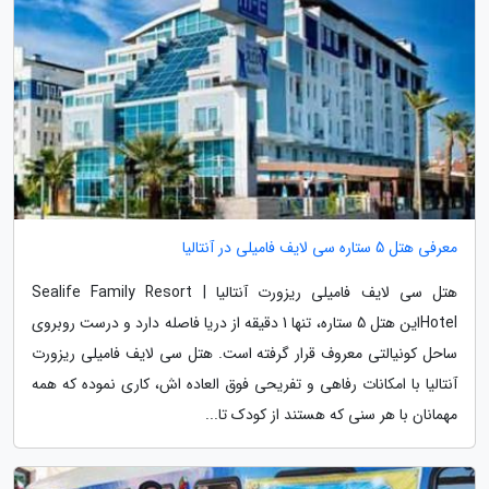
معرفی هتل 5 ستاره سی لایف فامیلی در آنتالیا
هتل سی لایف فامیلی ریزورت آنتالیا | Sealife Family Resort
Hotelاین هتل 5 ستاره، تنها 1 دقیقه از دریا فاصله دارد و درست روبروی
ساحل کونیالتی معروف قرار گرفته است. هتل سی لایف فامیلی ریزورت
آنتالیا با امکانات رفاهی و تفریحی فوق العاده اش، کاری نموده که همه
مهمانان با هر سنی که هستند از کودک تا...