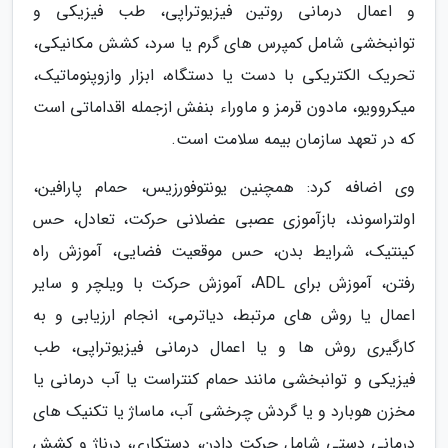
و اعمال درمانی روتین فیزیوتراپی، طب فیزیکی و
توانبخشی شامل کمپرس های گرم یا سرد، کشش مکانیکی،
تحریک الکتریکی با دست یا دستگاه، ابزار وازوپنوماتیک،
میکروویو، مادون قرمز و ماوراء بنفش ازجمله اقداماتی است
که در تعهد سازمان بیمه سلامت است.
وی اضافه کرد: همچنین یونتوفورزیس، حمام پارافین،
اولتراسوند، بازآموزی عصبی عضلانی حرکت، تعادل، حس
کینتیک، شرایط بدن، حس موقعیت فضایی، آموزش راه
رفتن، آموزش برای ADL، آموزش حرکت با ویلچر و سایر
اعمال یا روش های مرتبط، دیاترمی، انجام ارزیابی و به
کارگیری روش ها و یا اعمال درمانی فیزیوتراپی، طب
فیزیکی و توانبخشی مانند حمام کنتراست یا آب درمانی یا
مخزن هوبارد و یا گردش چرخشی آب، ماساژ یا تکنیک های
درمانی دستی شامل حرکت دادن، دستکاری، درناژ و کشش