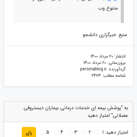
متنوع وب
منبع: خبرگزاری دانشجو
انتشار:
20 مرداد 1400
بروزرسانی:
20 مرداد 1400
گردآورنده:
persinablog.ir
شناسه مطلب: 2423
به "پوشش بیمه ای خدمات درمانی بیماران دیستروفی
عضلانی" امتیاز دهید
امتیاز دهید:
1
2
3
4
5
رای