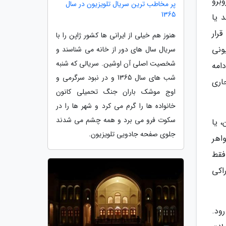
برو
پر مخاطب ترین سریال تلویزیون در سال
1365
 یا
رار
هنوز هم خیلی از ایرانی ها کشور ژاپن را با
ونی
سریال سال های دور از خانه می شناسند و
شخصیت اصلی آن اوشین. سریالی که شنبه
امه
شب های سال 1365 و در نبود سرگرمی و
اری
اوج موشک باران جنگ تحمیلی کانون
خانواده ها را گرم می کرد و شهر ها را در
سکوت فرو می برد و همه چشم می شدند
، یا
جلوی صفحه جادویی تلویزیون.
اهر
فقط
اکی
ود.