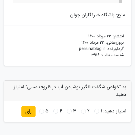
منبع: باشگاه خبرنگاران جوان
انتشار:
23 مرداد 1400
بروزرسانی:
23 مرداد 1400
گردآورنده:
persinablog.ir
شناسه مطلب: 3916
به "خواص شگفت انگیز نوشیدن آب در ظروف مسی" امتیاز
دهید
امتیاز دهید:
1
2
3
4
5
رای