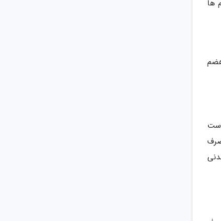
 ها
 هضم
وست
صرف
دنی