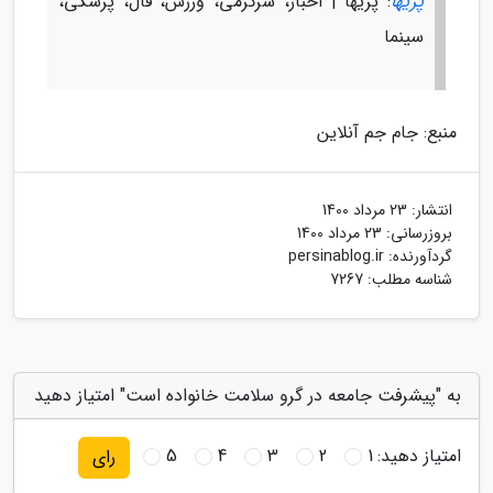
پریها
: پریها | اخبار، سرگرمی، ورزش، فال، پزشکی،
سینما
منبع: جام جم آنلاین
انتشار:
23 مرداد 1400
بروزرسانی:
23 مرداد 1400
گردآورنده:
persinablog.ir
شناسه مطلب: 7267
به "پیشرفت جامعه در گرو سلامت خانواده است" امتیاز دهید
امتیاز دهید:
1
2
3
4
5
رای