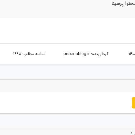
حتوا پرسینا
گردآورنده:
persinablog.ir
شناسه مطلب: 1998
ی"