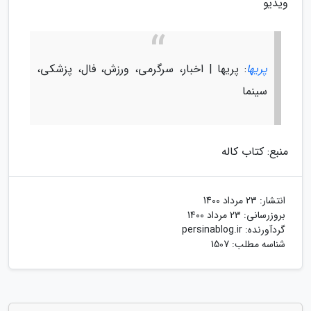
ویدیو
پریها
: پریها | اخبار، سرگرمی، ورزش، فال، پزشکی،
سینما
منبع: کتاب کاله
انتشار:
23 مرداد 1400
بروزرسانی:
23 مرداد 1400
گردآورنده:
persinablog.ir
شناسه مطلب: 1507